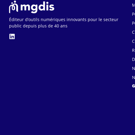
M
P
Éditeur d’outils numériques innovants pour le secteur
P
public depuis plus de 40 ans
C
C
R
D
N
N
G