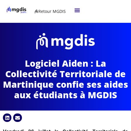
Retour MGDIS
Logiciel Aiden : La
Collectivité Territoriale de
Martinique confie ses aides
aux étudiants à MGDIS