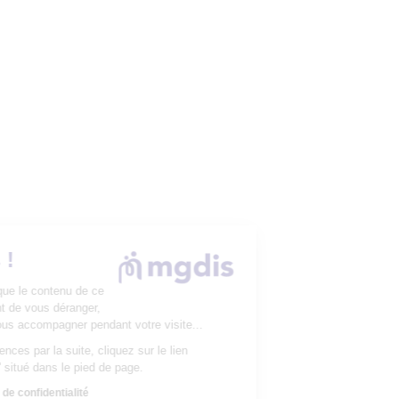
Les Cookies !
On a attendu d'être sûr que le contenu de ce
site vous intéresse avant de vous déranger,
mais on aimerait bien vous accompagner pendant votre visite...
Pour modifier vos préférences par la suite, cliquez sur le lien
'Préférences de cookies' situé dans le pied de page.
Consulter notre politique de confidentialité