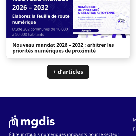
Nouveau mandat 2026 – 2032 : arbitrer les
priorités numériques de proximité
+ d'articles
M
P
Éditeur d’outils numériques innovants pour le secteur