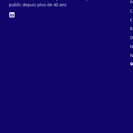
P
public depuis plus de 40 ans
C
C
R
D
N
N
G