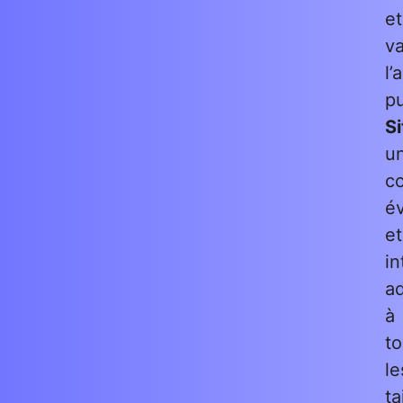
et
va
l’
p
Si
u
c
év
et
in
a
à
to
le
ta