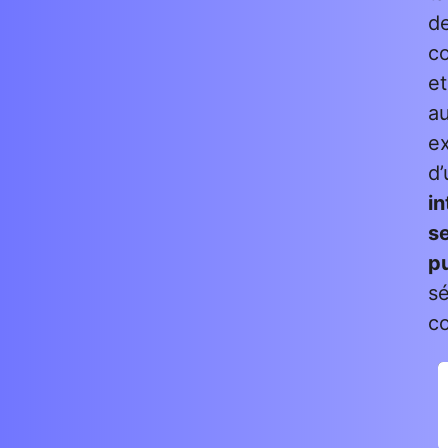
d
co
et
a
e
d
in
s
pu
sé
co