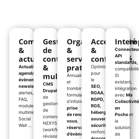
Communication
Gestion
Organisation
Accessibilité
Intero
&
de
&
&
Connecteu
API
actualités
contenus
services
conformité
standards
,
&
pratiques
Actualités,
Optimisé
compatibilit
agenda,
pour
multimédia
Annuaire
SI
évènements,
le
et
existant,
CMS
newsletters
,
SEO,
trombinoscope
,
intégration
Drupal
,
système
alertes,
RGAA,
formulaires
avec
Ma
de
FAQ,
RGPD,
d’information,
Collectivit
gestion
modules
RGS,
prise
en
de
multimédias,
hébergement
de
rendez-
Poche
et
contenus
de
Social
souverain,
vous
,
la
NEXYS
Wall
…
sécurité
réservation
solution
(workflows,
renforcée,
d’évènements
,
de
révisions,
écoconception