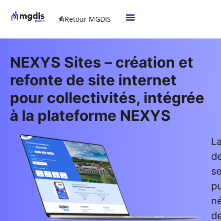
Retour MGDIS
NEXYS Sites – création et
refonte de site internet
pour collectivités, intégrée
à la plateforme NEXYS
L
d
se
pu
n
d