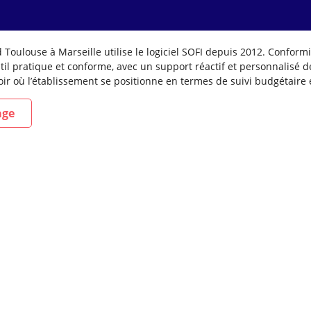
e
Toulouse à Marseille utilise le logiciel
SOFI
depuis 2012.
Conformi
til pratique et conforme, avec un support réactif et personnalisé
de
oir où l’établissement se positionne en terme
s
de suivi budgétaire e
age