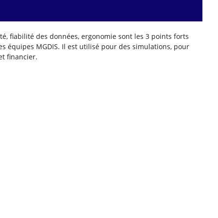
té,
f
iabilité des données,
e
rgonomi
e
sont les 3
points forts
s équipes MGDIS
.
Il est utilisé pour
des
simulations,
pour
t financier.