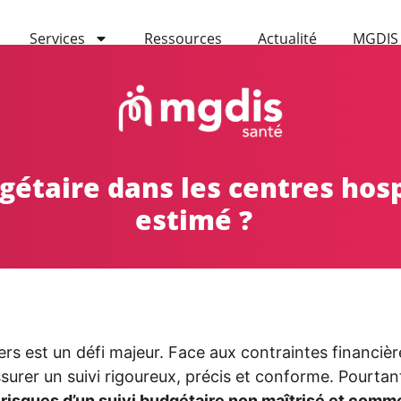
Services
Ressources
Actualité
MGDIS
gétaire dans les centres hosp
estimé ?
ers est un défi majeur. Face aux contraintes financièr
assurer un suivi rigoureux, précis et conforme. Pourta
 risques d’un suivi budgétaire non maîtrisé et comme