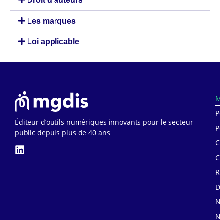
Droit d’auteurs
Les marques
Loi applicable
M
P
Éditeur d’outils numériques innovants pour le secteur
P
public depuis plus de 40 ans
C
C
R
D
N
N