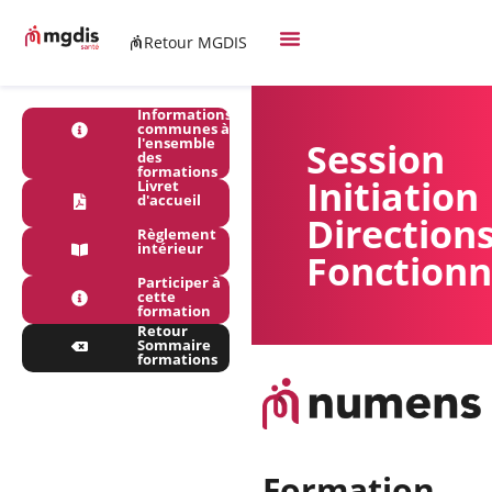
Retour MGDIS
Informations
communes à
l'ensemble
Session
des
formations
Initiation
Livret
d'accueil
Direction
Règlement
intérieur
Fonctionn
Participer à
cette
formation
Retour
Sommaire
formations
Formation