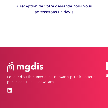
A réception de votre demande nous vous
adresserons un devis
G
Éditeur d’outils numériques innovants pour le secteur
public depuis plus de 40 ans