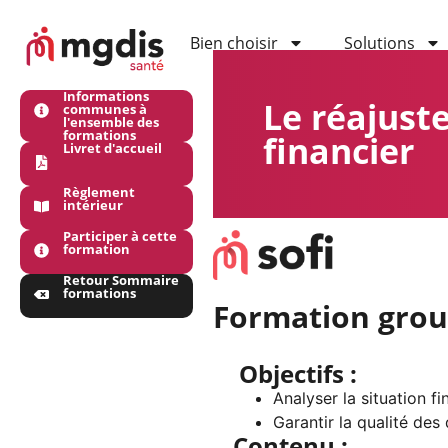
Bien choisir
Solutions
Informations
Le réajust
communes à
l'ensemble des
formations
financier
Livret d'accueil
Règlement
intérieur
Participer à cette
formation
Retour Sommaire
formations
Formation grou
Objectifs :
Analyser la situation f
Garantir la qualité de
Contenu :