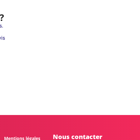
?
s.
is
Nous contacter
Mentions légales