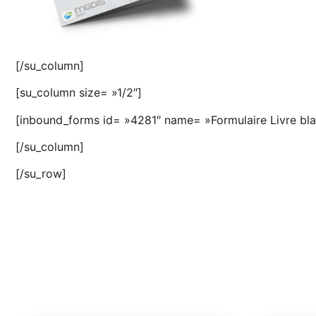
[/su_column]
[su_column size= »1/2″]
[inbound_forms id= »4281″ name= »Formulaire Livre bla
[/su_column]
[/su_row]