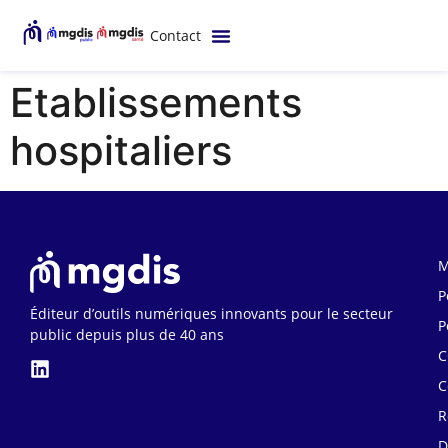
contenu
principal
Contact
Etablissements
hospitaliers
M
P
Éditeur d’outils numériques innovants pour le secteur
P
public depuis plus de 40 ans
C
C
R
D