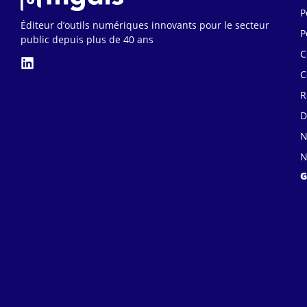
P
Éditeur d’outils numériques innovants pour le secteur
P
public depuis plus de 40 ans
C
C
R
D
N
N
G