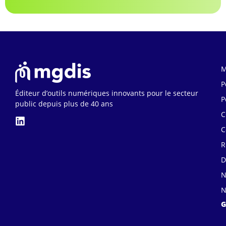
M
P
Éditeur d’outils numériques innovants pour le secteur
P
public depuis plus de 40 ans
C
C
R
D
N
N
G