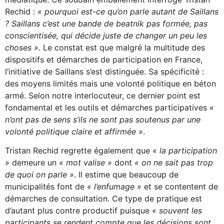
Rechid :
« pourquoi est-ce qu’on parle autant de Saillans
? Saillans c’est une bande de beatnik pas formée, pas
conscientisée, qui décide juste de changer un peu les
choses »
. Le constat est que malgré la multitude des
dispositifs et démarches de participation en France,
l’initiative de Saillans s’est distinguée. Sa spécificité :
des moyens limités mais une volonté politique en béton
armé. Selon notre interlocuteur, ce dernier point est
fondamental et les outils et démarches participatives
«
n’ont pas de sens s’ils ne sont pas soutenus par une
volonté politique claire et affirmée »
.
Tristan Rechid regrette également que
« la participation
»
demeure un
« mot valise »
dont
« on ne sait pas trop
de quoi on parle »
. Il estime que beaucoup de
municipalités font de
« l’enfumage »
et se contentent de
démarches de consultation. Ce type de pratique est
d’autant plus contre productif puisque
« souvent les
participants se rendent compte que les décisions sont