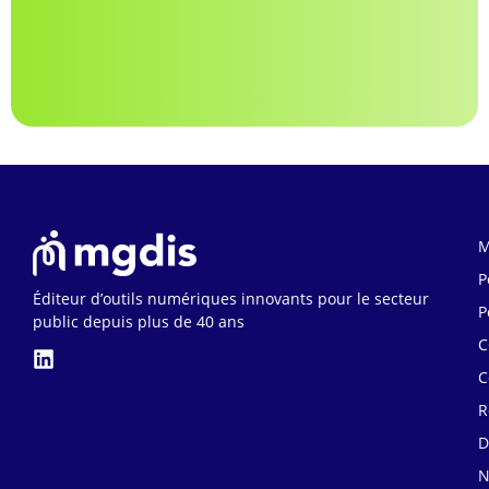
M
P
Éditeur d’outils numériques innovants pour le secteur
P
public depuis plus de 40 ans
C
C
R
D
N