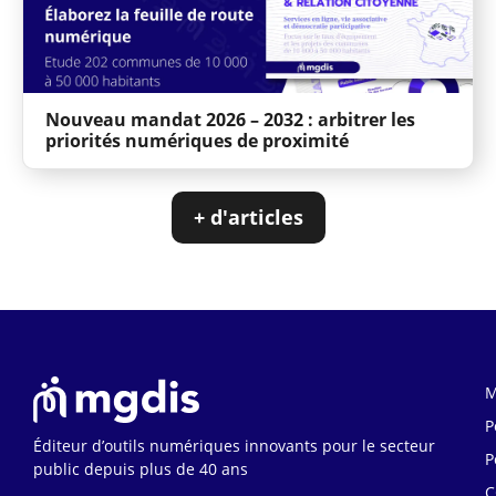
Nouveau mandat 2026 – 2032 : arbitrer les
priorités numériques de proximité
+ d'articles
M
P
Éditeur d’outils numériques innovants pour le secteur
P
public depuis plus de 40 ans
C