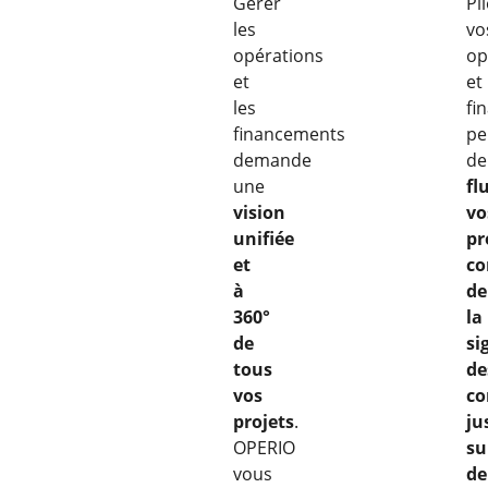
Gérer
Pi
les
vo
opérations
op
et
et
les
fi
financements
pe
demande
de
une
fl
vision
vo
unifiée
pr
et
co
à
de
360°
la
de
si
tous
de
vos
co
projets
.
ju
OPERIO
su
vous
de