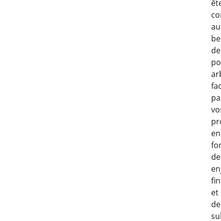
êt
co
au
be
de
po
ar
fa
pa
vo
pr
en
fo
de
en
fi
et
de
su