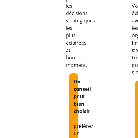
les
Vo
décisions
éc
stratégiques
av
les
le
plus
or
éclairées
fi
au
s’
bon
tr
moment.
gr
si
Un
conseil
pour
bien
choisir
:
préférez
un