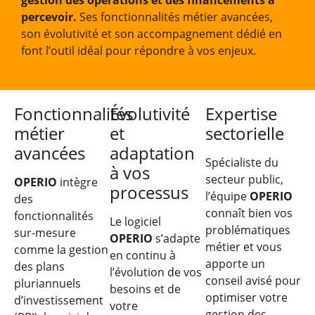
percevoir.
Ses fonctionnalités métier avancées,
son évolutivité et son accompagnement dédié en
font l’outil idéal pour répondre à vos enjeux.
Fonctionnalités
Évolutivité
Expertise
métier
et
sectorielle
avancées
adaptation
Spécialiste du
à vos
secteur public,
OPERIO
intègre
processus
l’équipe
OPERIO
des
connaît bien vos
fonctionnalités
Le logiciel
problématiques
sur-mesure
OPERIO
s’adapte
métier et vous
comme la gestion
en continu à
apporte un
des plans
l’évolution de vos
conseil avisé pour
pluriannuels
besoins et de
optimiser votre
d’investissement
votre
gestion des