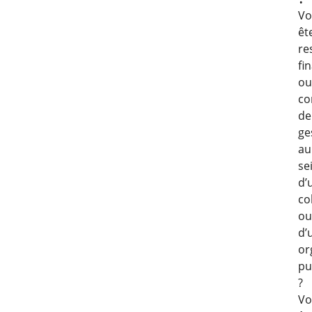
Vo
êt
re
fi
ou
co
de
ge
au
se
d’
col
ou
d’
or
pu
?
Vo