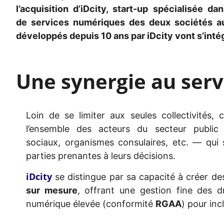
l’acquisition d’
iDcity
, start-up spécialisée d
de
services numériques des deux sociétés au
développés depuis 10 ans par
iD
city
vont s’inté
Une synergie au serv
Loin de se limiter aux seules collectivités, c
l’ensemble des acteurs du secteur public —
sociaux, organismes consulaires
, etc.
— qui s
parties prenantes à leurs décisions.
iDcity
se distingue par sa capacité à créer d
sur mesure
, offrant une gestion fine des dr
numérique élevée (conformité
RGAA
) pour inc