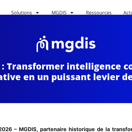
Solutions
MGDIS
Ressources
Act
 : Transformer intelligence c
ative en un puissant levier d
2026
–
MGDIS
, partenaire historique de la trans