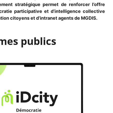
hement stratégique
permet de renforcer l’offre
atie participative et d’intelligence collective
ation citoyen
s
et d’intranet agent
s
de MGDIS
.
smes publics