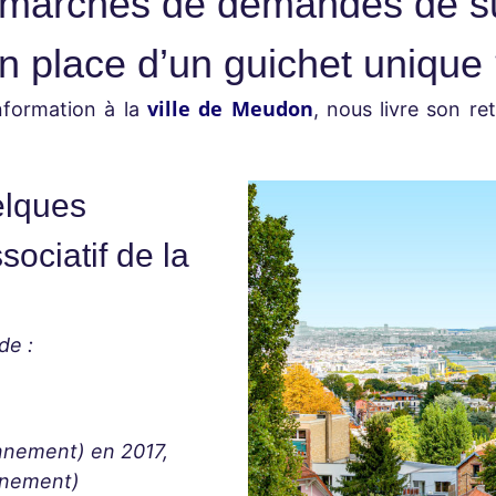
démarches de demandes de s
en place d’un guichet unique
ville de Meudon
nformation à la
, nous livre son re
elques
sociatif de la
de :
nnement) en 2017,
onnement)