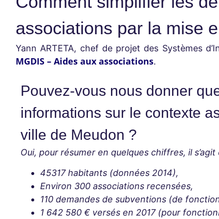
Comment simplifier les 
associations par la mise 
Yann ARTETA, chef de projet des Systèmes d’I
MGDIS – Aides aux associations
.
Pouvez-vous nous donner qu
informations sur le contexte as
ville de Meudon ? ​
Oui, pour résumer en quelques chiffres, il s’agit 
45317 habitants (données 2014)
,
Environ 300 associations recensées
,
110
d
emandes de subventions (de fonctio
1
642
580 € versés en 2017 (pour foncti