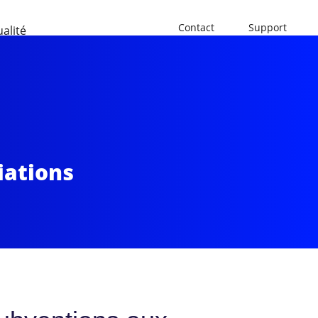
Contact
Support
ualité
iations