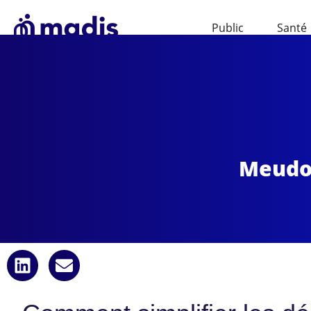
Public
Santé
Meudon