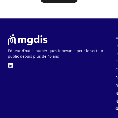
M
P
Éditeur d’outils numériques innovants pour le secteur
P
public depuis plus de 40 ans
C
C
R
D
N
N
G