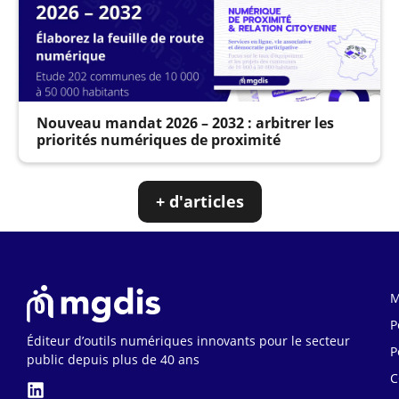
Nouveau mandat 2026 – 2032 : arbitrer les
priorités numériques de proximité
+ d'articles
M
P
Éditeur d’outils numériques innovants pour le secteur
P
public depuis plus de 40 ans
C