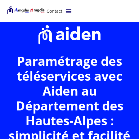
Contact
Paramétrage des
téléservices avec
Aiden au
Département des
Hautes-Alpes :
simplicité et facilité