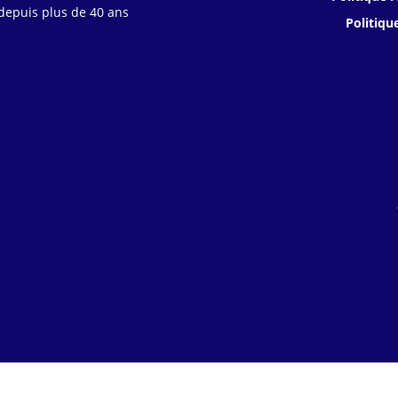
 depuis plus de 40 ans
Politiqu
s Options
ètres de confidentialité, en garantissant la conformité avec le