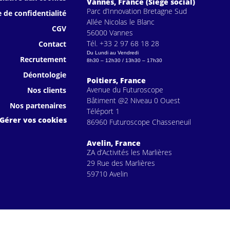
Vannes, France (Siège social)
Parc d’Innovation Bretagne Sud
e de confidentialité
Allée Nicolas le Blanc
CGV
56000 Vannes
Tél. +33 2 97 68 18 28
Contact
Du Lundi au Vendredi
Recrutement
8h30 – 12h30 / 13h30 – 17h30
Déontologie
Poitiers, France
Avenue du Futuroscope
Nos clients
Bâtiment @2 Niveau 0 Ouest
Nos partenaires
Téléport 1
Gérer vos cookies
86960 Futuroscope Chasseneuil
Avelin, France
ZA d’Activités les Marlières
29 Rue des Marlières
59710 Avelin
s réglementations. Personnalisez vos préférences pour contrôler