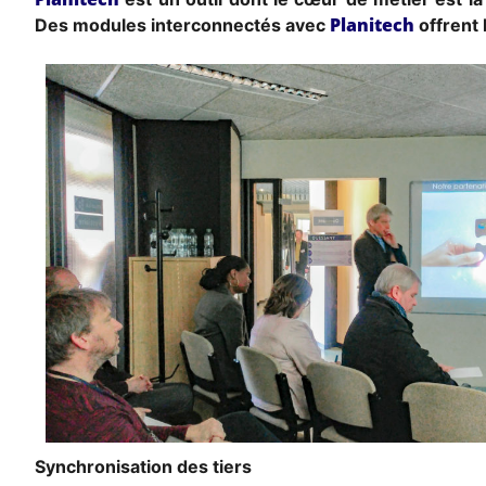
Planitech
Des modules interconnectés avec
offrent 
Synchronisation des tiers