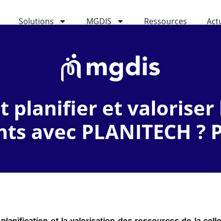
Solutions
MGDIS
Ressources
Act
 planifier et valoriser 
ts avec PLANITECH ? 
planification et la valorisation des ressources de la colle