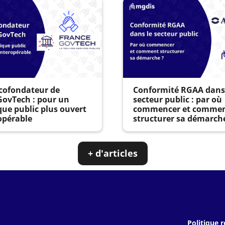
cofondateur de
Conformité RGAA dans
GovTech : pour un
secteur public : par où
ue public plus ouvert
commencer et comme
opérable
structurer sa démarch
+ d'articles
Politique r