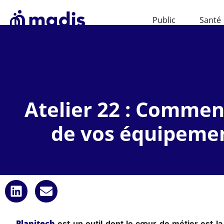
Public
Santé
Atelier 22 : Comment
de vos équipemen
P
l
anitech
est un outil dont le cœur de métier est la 