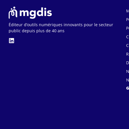
M
P
Éditeur d’outils numériques innovants pour le secteur
P
public depuis plus de 40 ans
C
C
R
D
N
N
G