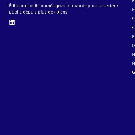
P
Éditeur d’outils numériques innovants pour le secteur
P
public depuis plus de 40 ans
C
C
R
D
N
N
G