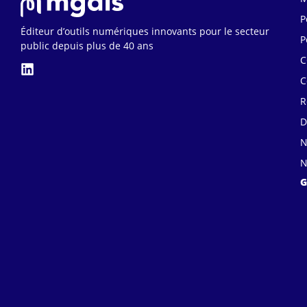
P
Éditeur d’outils numériques innovants pour le secteur
P
public depuis plus de 40 ans
C
C
R
D
N
N
G