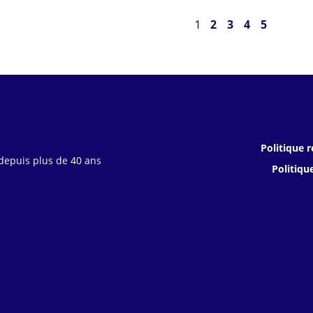
2
3
4
5
1
Politique r
 depuis plus de 40 ans
Politiqu